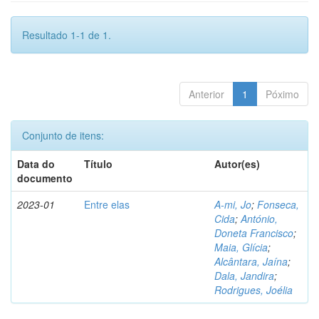
Resultado 1-1 de 1.
Anterior
1
Póximo
Conjunto de itens:
Data do
Título
Autor(es)
documento
2023-01
Entre elas
A-mi, Jo
;
Fonseca,
Cida
;
António,
Doneta Francisco
;
Maia, Glícia
;
Alcântara, Jaína
;
Dala, Jandira
;
Rodrigues, Joélia