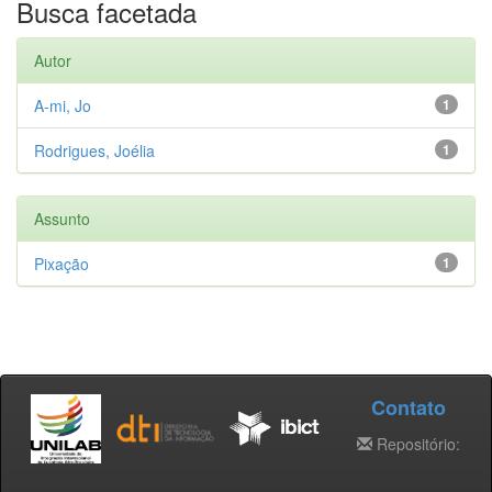
Busca facetada
Autor
A-mi, Jo
1
Rodrigues, Joélia
1
Assunto
Pixação
1
Contato
Repositório: