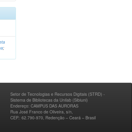
eta
na
;
Setor de Tecnologias e Recursos Digitais (STRD) -
Sistema de Bibliotecas da Unilab (Sibiuni)
Endereço: CAMPUS DAS AURORAS
Rua José Franco de Oliveira, s/n,
CEP.: 62.790-970, Redenção – Ceará – Brasil