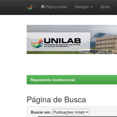
Página inicial
Navegar
Ajuda
Skip
navigation
Repositório Institucional
Página de Busca
Buscar em: