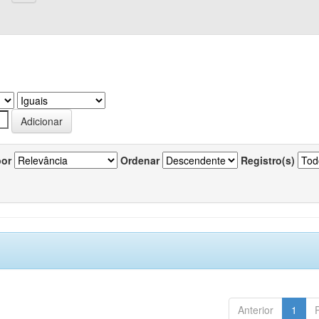
por
Ordenar
Registro(s)
Anterior
1