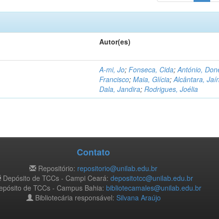
Autor(es)
A-mi, Jo
;
Fonseca, Cida
;
António, Don
Francisco
;
Maia, Glícia
;
Alcântara, Jaí
Dala, Jandira
;
Rodrigues, Joélia
Contato
Repositório:
repositorio@unilab.edu.br
Depósito de TCCs - Campi Ceará:
depositotcc@unilab.edu.br
pósito de TCCs - Campus Bahia:
bibliotecamales@unilab.edu.br
Bibliotecária responsável:
Silvana Araújo