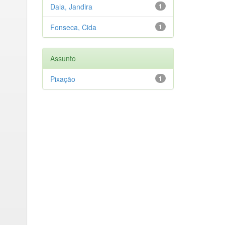
Dala, Jandira
1
Fonseca, Cida
1
Assunto
Pixação
1