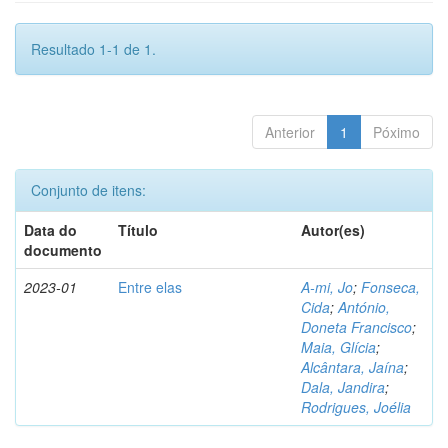
Resultado 1-1 de 1.
Anterior
1
Póximo
Conjunto de itens:
Data do
Título
Autor(es)
documento
2023-01
Entre elas
A-mi, Jo
;
Fonseca,
Cida
;
António,
Doneta Francisco
;
Maia, Glícia
;
Alcântara, Jaína
;
Dala, Jandira
;
Rodrigues, Joélia