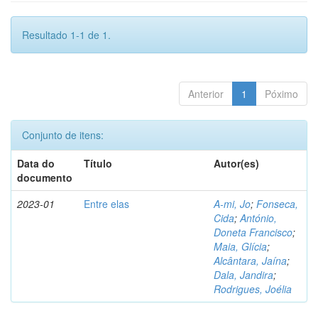
Resultado 1-1 de 1.
Anterior
1
Póximo
Conjunto de itens:
Data do
Título
Autor(es)
documento
2023-01
Entre elas
A-mi, Jo
;
Fonseca,
Cida
;
António,
Doneta Francisco
;
Maia, Glícia
;
Alcântara, Jaína
;
Dala, Jandira
;
Rodrigues, Joélia