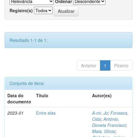
Ordenar
Registro(s)
Resultado 1-1 de 1.
Anterior
1
Póximo
Conjunto de itens:
Data do
Título
Autor(es)
documento
2023-01
Entre elas
A-mi, Jo
;
Fonseca,
Cida
;
António,
Doneta Francisco
;
Maia, Glícia
;