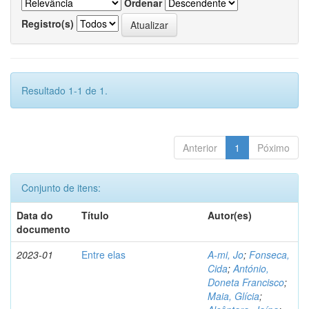
Ordenar
Registro(s)
Resultado 1-1 de 1.
Anterior
1
Póximo
Conjunto de itens:
Data do
Título
Autor(es)
documento
2023-01
Entre elas
A-mi, Jo
;
Fonseca,
Cida
;
António,
Doneta Francisco
;
Maia, Glícia
;