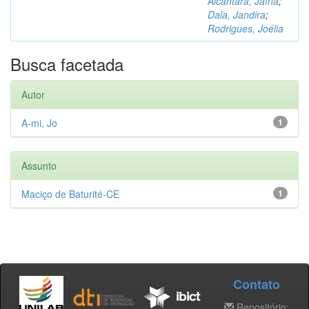
Alcântara, Jaína
;
Dala, Jandira
;
Rodrigues, Joélia
Busca facetada
Autor
A-mi, Jo
1
Assunto
Maciço de Baturité-CE
1
Contato
Repositório: