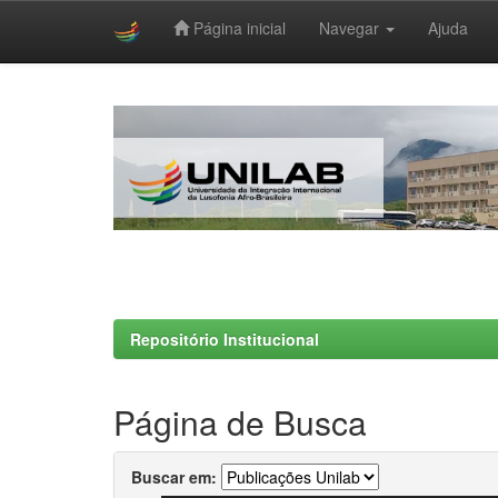
Página inicial
Navegar
Ajuda
Skip
navigation
Repositório Institucional
Página de Busca
Buscar em: