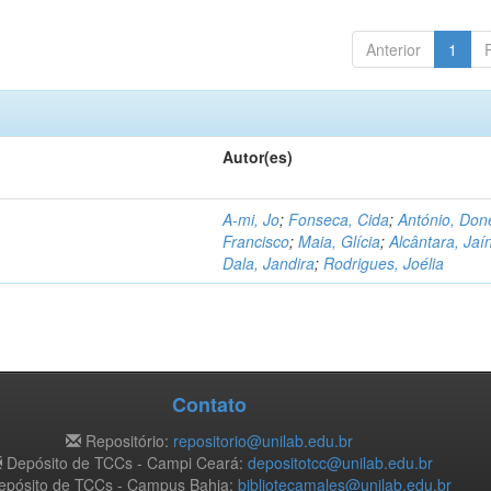
Anterior
1
Autor(es)
A-mi, Jo
;
Fonseca, Cida
;
António, Don
Francisco
;
Maia, Glícia
;
Alcântara, Jaí
Dala, Jandira
;
Rodrigues, Joélia
Contato
Repositório:
repositorio@unilab.edu.br
Depósito de TCCs - Campi Ceará:
depositotcc@unilab.edu.br
pósito de TCCs - Campus Bahia:
bibliotecamales@unilab.edu.br