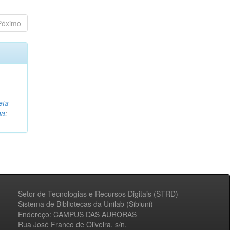
Póximo
eta
na
;
Setor de Tecnologias e Recursos Digitais (STRD) -
Sistema de Bibliotecas da Unilab (Sibiuni)
Endereço: CAMPUS DAS AURORAS
Rua José Franco de Oliveira, s/n,