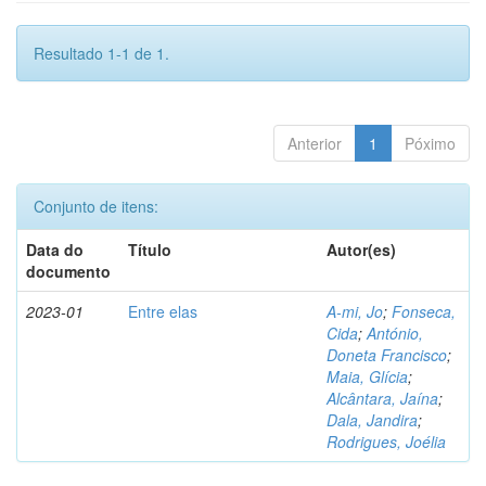
Resultado 1-1 de 1.
Anterior
1
Póximo
Conjunto de itens:
Data do
Título
Autor(es)
documento
2023-01
Entre elas
A-mi, Jo
;
Fonseca,
Cida
;
António,
Doneta Francisco
;
Maia, Glícia
;
Alcântara, Jaína
;
Dala, Jandira
;
Rodrigues, Joélia