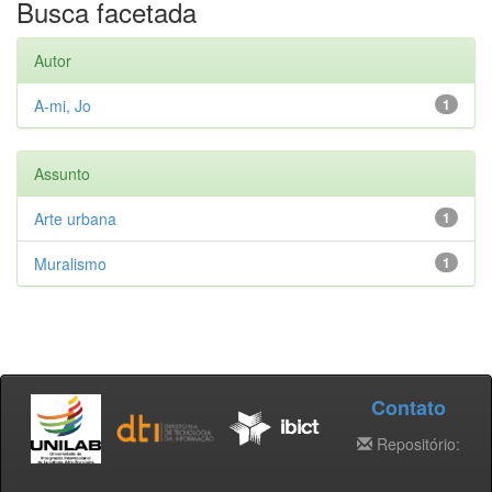
Busca facetada
Autor
A-mi, Jo
1
Assunto
Arte urbana
1
Muralismo
1
Contato
Repositório: