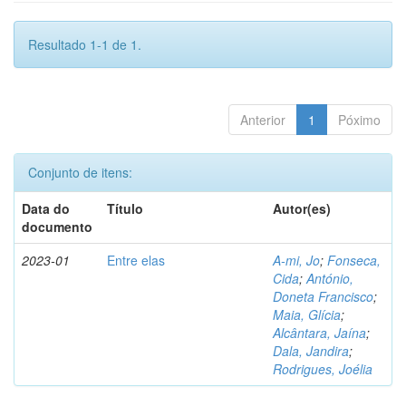
Resultado 1-1 de 1.
Anterior
1
Póximo
Conjunto de itens:
Data do
Título
Autor(es)
documento
2023-01
Entre elas
A-mi, Jo
;
Fonseca,
Cida
;
António,
Doneta Francisco
;
Maia, Glícia
;
Alcântara, Jaína
;
Dala, Jandira
;
Rodrigues, Joélia