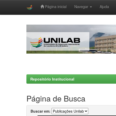
Página inicial
Navegar
Ajuda
Skip
navigation
Repositório Institucional
Página de Busca
Buscar em: