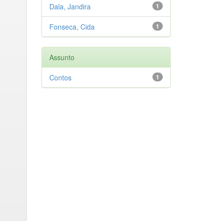
Dala, Jandira
1
Fonseca, Cida
1
Assunto
Contos
1