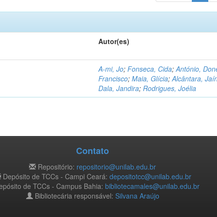
Autor(es)
A-mi, Jo
;
Fonseca, Cida
;
António, Don
Francisco
;
Maia, Glícia
;
Alcântara, Jaí
Dala, Jandira
;
Rodrigues, Joélia
Contato
Repositório:
repositorio@unilab.edu.br
Depósito de TCCs - Campi Ceará:
depositotcc@unilab.edu.br
pósito de TCCs - Campus Bahia:
bibliotecamales@unilab.edu.br
Bibliotecária responsável:
Silvana Araújo