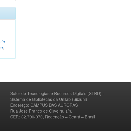
eta
na
;
Setor de Tecnologias e Recursos Digitais (STRD) -
Sistema de Bibliotecas da Unilab (Sibiuni)
Endereço: CAMPUS DAS AURORAS
Rua José Franco de Oliveira, s/n,
CEP.: 62.790-970, Redenção – Ceará – Brasil