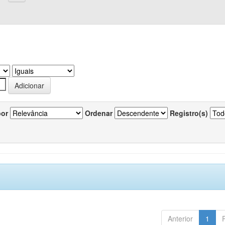
por
Ordenar
Registro(s)
Anterior
1