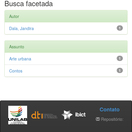
Busca facetada
Autor
Dala, Jandira
1
Assunto
Arte urbana
1
Contos
1
Contato
Repositório: