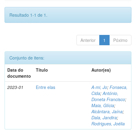
Resultado 1-1 de 1.
Anterior
1
Póximo
Conjunto de itens:
Data do
Título
Autor(es)
documento
2023-01
Entre elas
A-mi, Jo
;
Fonseca,
Cida
;
António,
Doneta Francisco
;
Maia, Glícia
;
Alcântara, Jaína
;
Dala, Jandira
;
Rodrigues, Joélia