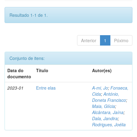
Resultado 1-1 de 1.
Anterior
1
Póximo
Conjunto de itens:
Data do
Título
Autor(es)
documento
2023-01
Entre elas
A-mi, Jo
;
Fonseca,
Cida
;
António,
Doneta Francisco
;
Maia, Glícia
;
Alcântara, Jaína
;
Dala, Jandira
;
Rodrigues, Joélia