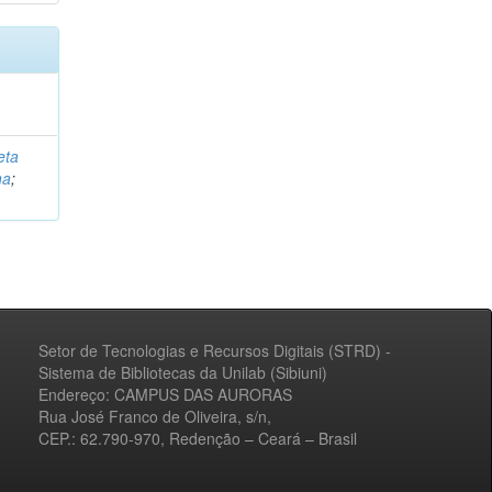
eta
na
;
Setor de Tecnologias e Recursos Digitais (STRD) -
Sistema de Bibliotecas da Unilab (Sibiuni)
Endereço: CAMPUS DAS AURORAS
Rua José Franco de Oliveira, s/n,
CEP.: 62.790-970, Redenção – Ceará – Brasil