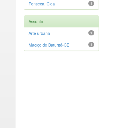
Fonseca, Cida
1
Assunto
Arte urbana
1
Maciço de Baturité-CE
1