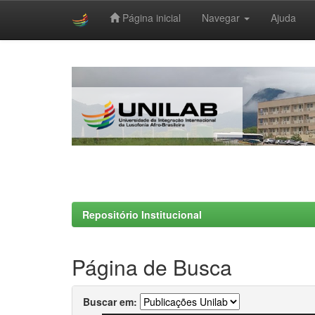
Página inicial
Navegar
Ajuda
Skip
navigation
Repositório Institucional
Página de Busca
Buscar em: