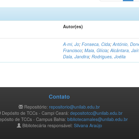
Autor(es)
A-mi, Jo
;
Fonseca, Cida
;
António, Don
Francisco
;
Maia, Glícia
;
Alcântara, Jaí
Dala, Jandira
;
Rodrigues, Joélia
Contato
Repositório:
repositorio@unilab.edu.br
Depósito de TCCs - Campi Ceará:
depositotcc@unilab.edu.br
pósito de TCCs - Campus Bahia:
bibliotecamales@unilab.edu.br
Bibliotecária responsável:
Silvana Araújo