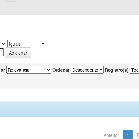
por
Ordenar
Registro(s)
Anterior
1