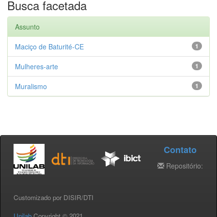
Busca facetada
Assunto
Maciço de Baturité-CE
1
Mulheres-arte
1
Muralismo
1
Contato
Repositório:
Customizado por DISIR/DTI
Unilab
Copyright © 2021