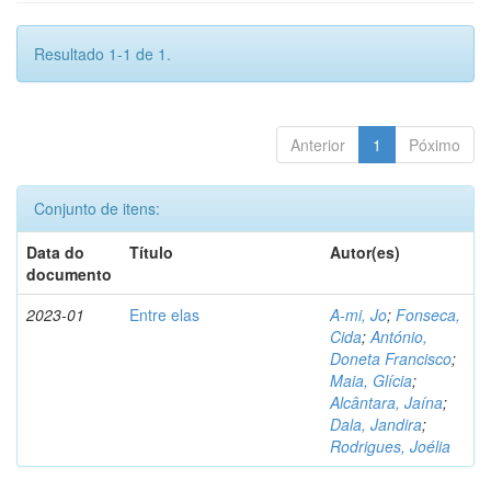
Resultado 1-1 de 1.
Anterior
1
Póximo
Conjunto de itens:
Data do
Título
Autor(es)
documento
2023-01
Entre elas
A-mi, Jo
;
Fonseca,
Cida
;
António,
Doneta Francisco
;
Maia, Glícia
;
Alcântara, Jaína
;
Dala, Jandira
;
Rodrigues, Joélia