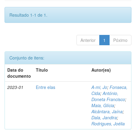
Resultado 1-1 de 1.
Anterior
1
Póximo
Conjunto de itens:
Data do
Título
Autor(es)
documento
2023-01
Entre elas
A-mi, Jo
;
Fonseca,
Cida
;
António,
Doneta Francisco
;
Maia, Glícia
;
Alcântara, Jaína
;
Dala, Jandira
;
Rodrigues, Joélia