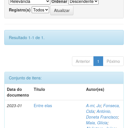
Ordenar
Registro(s)
Resultado 1-1 de 1.
Anterior
1
Póximo
Conjunto de itens:
Data do
Título
Autor(es)
documento
2023-01
Entre elas
A-mi, Jo
;
Fonseca,
Cida
;
António,
Doneta Francisco
;
Maia, Glícia
;