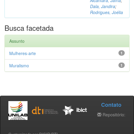
Alcântara, Jaína
;
Dala, Jandira
;
Rodrigues, Joélia
Busca facetada
Assunto
Mulheres-arte
1
Muralismo
1
Contato
Repositório: