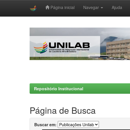
Página inicial
Navegar
Ajuda
Skip
navigation
Repositório Institucional
Página de Busca
Buscar em: