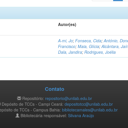
Autor(es)
A-mi, Jo
;
Fonseca, Cida
;
António, Don
Francisco
;
Maia, Glícia
;
Alcântara, Jaí
Dala, Jandira
;
Rodrigues, Joélia
Contato
Repositório:
repositorio@unilab.edu.br
Depósito de TCCs - Campi Ceará:
depositotcc@unilab.edu.br
pósito de TCCs - Campus Bahia:
bibliotecamales@unilab.edu.br
Bibliotecária responsável:
Silvana Araújo