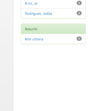
A-mi, Jo
1
Rodrigues, Joélia
1
Assunto
Arte urbana
1