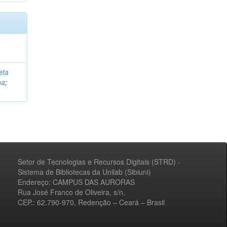
eta
na
;
Setor de Tecnologias e Recursos Digitais (STRD) -
Sistema de Bibliotecas da Unilab (Sibiuni)
Endereço: CAMPUS DAS AURORAS
Rua José Franco de Oliveira, s/n,
CEP.: 62.790-970, Redenção – Ceará – Brasil