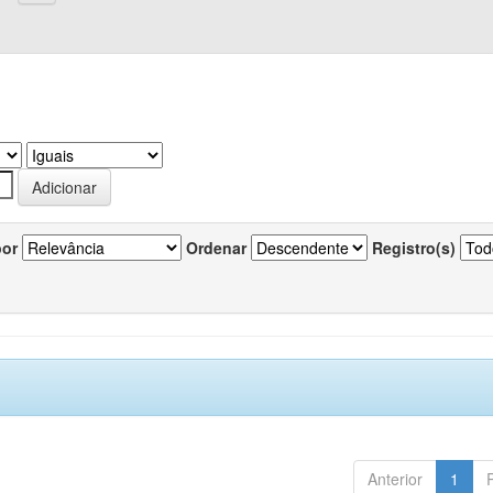
por
Ordenar
Registro(s)
Anterior
1