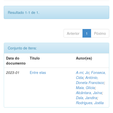
Resultado 1-1 de 1.
Anterior
1
Póximo
Conjunto de itens:
Data do
Título
Autor(es)
documento
2023-01
Entre elas
A-mi, Jo
;
Fonseca,
Cida
;
António,
Doneta Francisco
;
Maia, Glícia
;
Alcântara, Jaína
;
Dala, Jandira
;
Rodrigues, Joélia