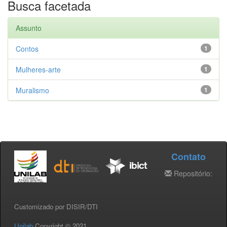
Busca facetada
Assunto
Contos
1
Mulheres-arte
1
Muralismo
1
Contato
Repositório:
Customizado por DISIR/DTI
Unilab
Copyright © 2021