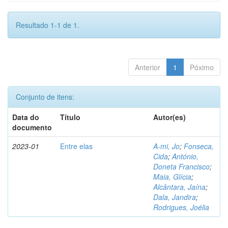
Resultado 1-1 de 1.
Anterior
1
Póximo
Conjunto de itens:
Data do
Título
Autor(es)
documento
2023-01
Entre elas
A-mi, Jo
;
Fonseca,
Cida
;
António,
Doneta Francisco
;
Maia, Glícia
;
Alcântara, Jaína
;
Dala, Jandira
;
Rodrigues, Joélia