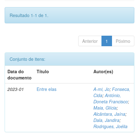
Resultado 1-1 de 1.
Anterior
1
Póximo
Conjunto de itens:
Data do
Título
Autor(es)
documento
2023-01
Entre elas
A-mi, Jo
;
Fonseca,
Cida
;
António,
Doneta Francisco
;
Maia, Glícia
;
Alcântara, Jaína
;
Dala, Jandira
;
Rodrigues, Joélia