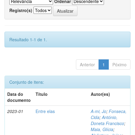
Ordenar
Registro(s)
Resultado 1-1 de 1.
Anterior
1
Póximo
Conjunto de itens:
Data do
Título
Autor(es)
documento
2023-01
Entre elas
A-mi, Jo
;
Fonseca,
Cida
;
António,
Doneta Francisco
;
Maia, Glícia
;