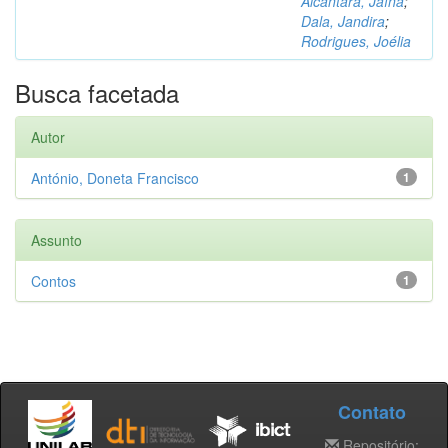
Alcântara, Jaína
;
Dala, Jandira
;
Rodrigues, Joélia
Busca facetada
Autor
António, Doneta Francisco
1
Assunto
Contos
1
Contato
Repositório: