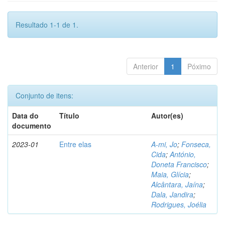
Resultado 1-1 de 1.
Anterior
1
Póximo
Conjunto de itens:
Data do
Título
Autor(es)
documento
2023-01
Entre elas
A-mi, Jo
;
Fonseca,
Cida
;
António,
Doneta Francisco
;
Maia, Glícia
;
Alcântara, Jaína
;
Dala, Jandira
;
Rodrigues, Joélia