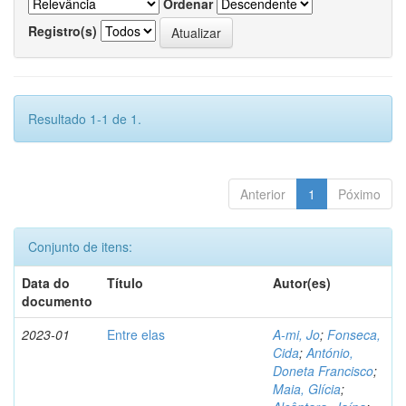
Ordenar
Registro(s)
Resultado 1-1 de 1.
Anterior
1
Póximo
Conjunto de itens:
Data do
Título
Autor(es)
documento
2023-01
Entre elas
A-mi, Jo
;
Fonseca,
Cida
;
António,
Doneta Francisco
;
Maia, Glícia
;