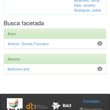
Alcântara, Jaína
;
Dala, Jandira
;
Rodrigues, Joélia
Busca facetada
Autor
António, Doneta Francisco
1
Assunto
Mulheres-arte
1
Contato
Repositório: