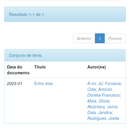
Resultado 1-1 de 1.
Anterior
1
Póximo
Conjunto de itens:
Data do
Título
Autor(es)
documento
2023-01
Entre elas
A-mi, Jo
;
Fonseca,
Cida
;
António,
Doneta Francisco
;
Maia, Glícia
;
Alcântara, Jaína
;
Dala, Jandira
;
Rodrigues, Joélia