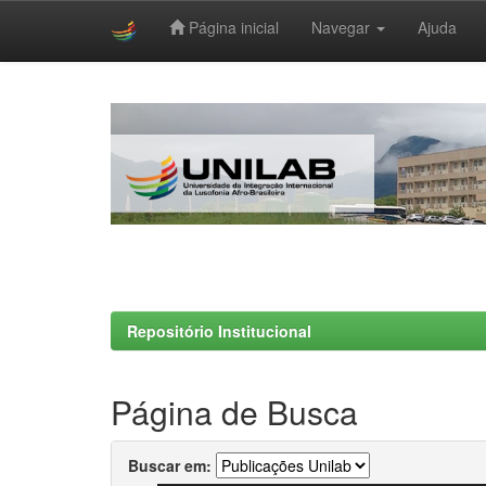
Página inicial
Navegar
Ajuda
Skip
navigation
Repositório Institucional
Página de Busca
Buscar em: