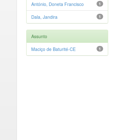
António, Doneta Francisco
1
Dala, Jandira
1
Assunto
Maciço de Baturité-CE
1