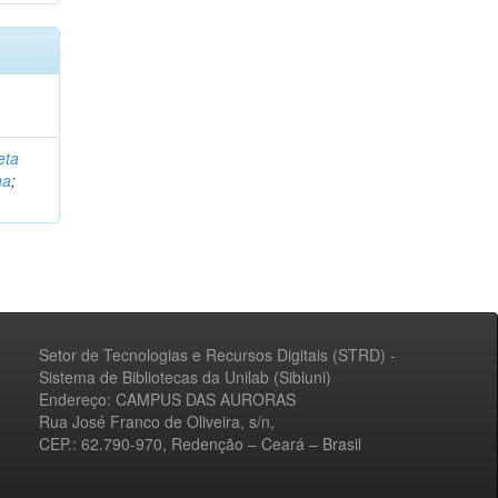
eta
na
;
Setor de Tecnologias e Recursos Digitais (STRD) -
Sistema de Bibliotecas da Unilab (Sibiuni)
Endereço: CAMPUS DAS AURORAS
Rua José Franco de Oliveira, s/n,
CEP.: 62.790-970, Redenção – Ceará – Brasil