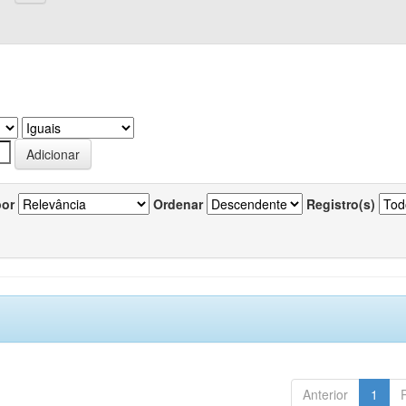
por
Ordenar
Registro(s)
Anterior
1