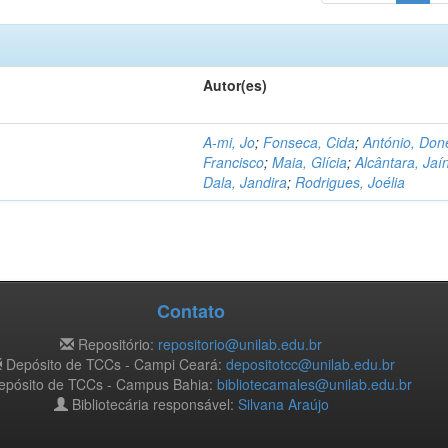
Autor(es)
A-mi, Jo
;
Fonseca, Cida
;
António, Don
Francisco
;
Maia, Glícia
;
Alcântara, Jaí
Dala, Jandira
;
Rodrigues, Joélia
Contato
Repositório:
repositorio@unilab.edu.br
Depósito de TCCs - Campi Ceará:
depositotcc@unilab.edu.br
pósito de TCCs - Campus Bahia:
bibliotecamales@unilab.edu.br
Bibliotecária responsável:
Silvana Araújo