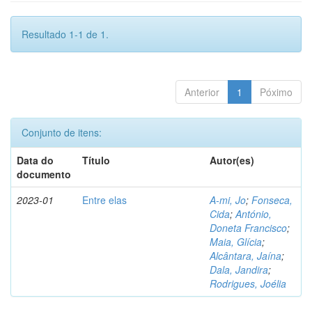
Resultado 1-1 de 1.
Anterior
1
Póximo
Conjunto de itens:
Data do
Título
Autor(es)
documento
2023-01
Entre elas
A-mi, Jo
;
Fonseca,
Cida
;
António,
Doneta Francisco
;
Maia, Glícia
;
Alcântara, Jaína
;
Dala, Jandira
;
Rodrigues, Joélia