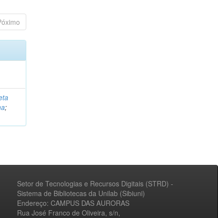
Póximo
eta
na
;
Setor de Tecnologias e Recursos Digitais (STRD) -
Sistema de Bibliotecas da Unilab (Sibiuni)
Endereço: CAMPUS DAS AURORAS
Rua José Franco de Oliveira, s/n,