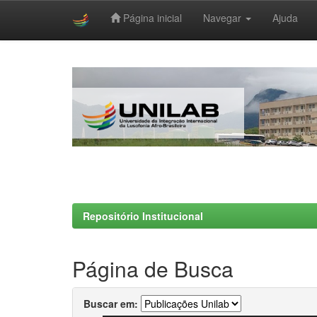
Página inicial
Navegar
Ajuda
Skip
navigation
Repositório Institucional
Página de Busca
Buscar em: