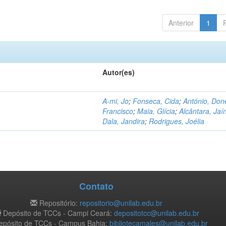
Anterior
1
Autor(es)
A-mi, Jo
;
Fonseca, Cida
;
António, Don
Francisco
;
Maia, Glícia
;
Alcântara, Jaí
Dala, Jandira
;
Rodrigues, Joélia
Contato
Repositório:
repositorio@unilab.edu.br
Depósito de TCCs - Campi Ceará:
depositotcc@unilab.edu.br
pósito de TCCs - Campus Bahia:
bibliotecamales@unilab.edu.br