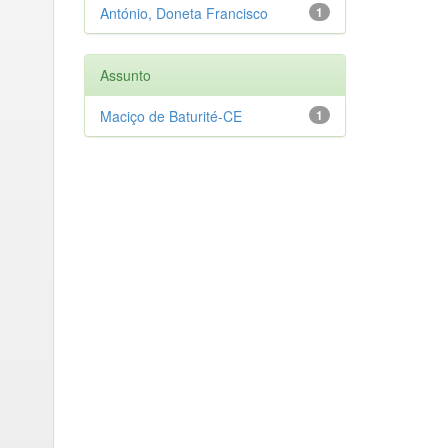
António, Doneta Francisco
1
Assunto
Maciço de Baturité-CE
1