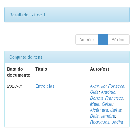
Resultado 1-1 de 1.
Anterior
1
Póximo
Conjunto de itens:
Data do
Título
Autor(es)
documento
2023-01
Entre elas
A-mi, Jo
;
Fonseca,
Cida
;
António,
Doneta Francisco
;
Maia, Glícia
;
Alcântara, Jaína
;
Dala, Jandira
;
Rodrigues, Joélia