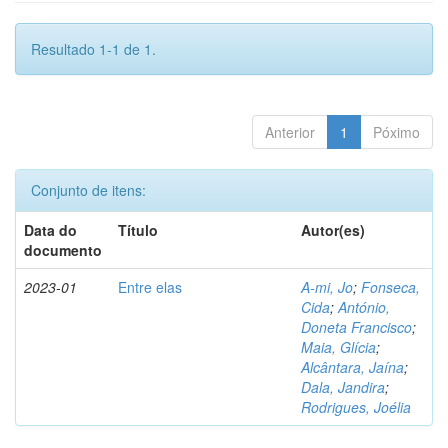
Resultado 1-1 de 1.
Anterior
1
Póximo
Conjunto de itens:
Data do
Título
Autor(es)
documento
2023-01
Entre elas
A-mi, Jo
;
Fonseca,
Cida
;
António,
Doneta Francisco
;
Maia, Glícia
;
Alcântara, Jaína
;
Dala, Jandira
;
Rodrigues, Joélia