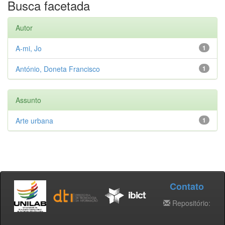
Busca facetada
Autor
A-mi, Jo
1
António, Doneta Francisco
1
Assunto
Arte urbana
1
Contato
Repositório: