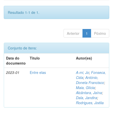
Resultado 1-1 de 1.
Anterior
1
Póximo
Conjunto de itens:
Data do
Título
Autor(es)
documento
2023-01
Entre elas
A-mi, Jo
;
Fonseca,
Cida
;
António,
Doneta Francisco
;
Maia, Glícia
;
Alcântara, Jaína
;
Dala, Jandira
;
Rodrigues, Joélia