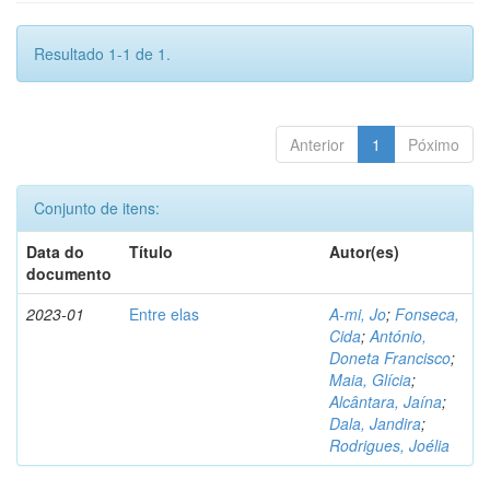
Resultado 1-1 de 1.
Anterior
1
Póximo
Conjunto de itens:
Data do
Título
Autor(es)
documento
2023-01
Entre elas
A-mi, Jo
;
Fonseca,
Cida
;
António,
Doneta Francisco
;
Maia, Glícia
;
Alcântara, Jaína
;
Dala, Jandira
;
Rodrigues, Joélia