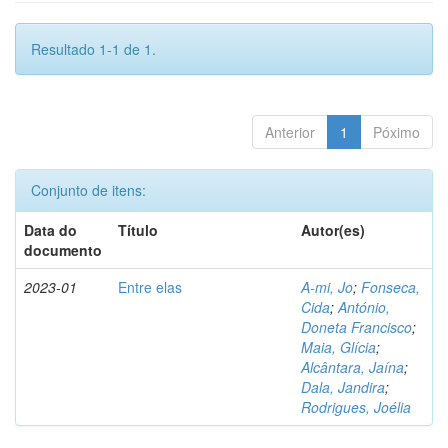
Resultado 1-1 de 1.
Anterior
1
Póximo
Conjunto de itens:
Data do
Título
Autor(es)
documento
2023-01
Entre elas
A-mi, Jo
;
Fonseca,
Cida
;
António,
Doneta Francisco
;
Maia, Glícia
;
Alcântara, Jaína
;
Dala, Jandira
;
Rodrigues, Joélia