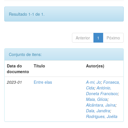
Resultado 1-1 de 1.
Anterior
1
Póximo
Conjunto de itens:
Data do
Título
Autor(es)
documento
2023-01
Entre elas
A-mi, Jo
;
Fonseca,
Cida
;
António,
Doneta Francisco
;
Maia, Glícia
;
Alcântara, Jaína
;
Dala, Jandira
;
Rodrigues, Joélia