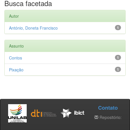
Busca facetada
Autor
António, Doneta Francisco
1
Assunto
Contos
1
Pixação
1
Contato
Repositório: