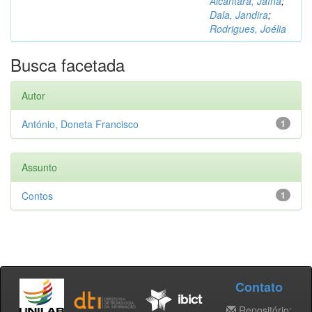
Alcântara, Jaína
;
Dala, Jandira
;
Rodrigues, Joélia
Busca facetada
Autor
António, Doneta Francisco
1
Assunto
Contos
1
Contato
Repositório: