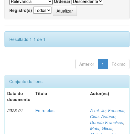
Ordenar
Registro(s)
Resultado 1-1 de 1.
Anterior
1
Póximo
Conjunto de itens:
Data do
Título
Autor(es)
documento
2023-01
Entre elas
A-mi, Jo
;
Fonseca,
Cida
;
António,
Doneta Francisco
;
Maia, Glícia
;