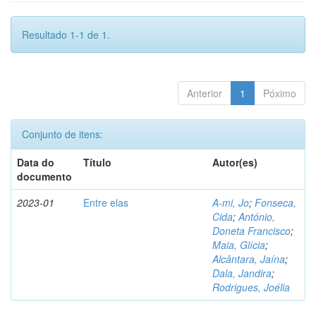
Resultado 1-1 de 1.
Anterior
1
Póximo
Conjunto de itens:
Data do
Título
Autor(es)
documento
2023-01
Entre elas
A-mi, Jo
;
Fonseca,
Cida
;
António,
Doneta Francisco
;
Maia, Glícia
;
Alcântara, Jaína
;
Dala, Jandira
;
Rodrigues, Joélia