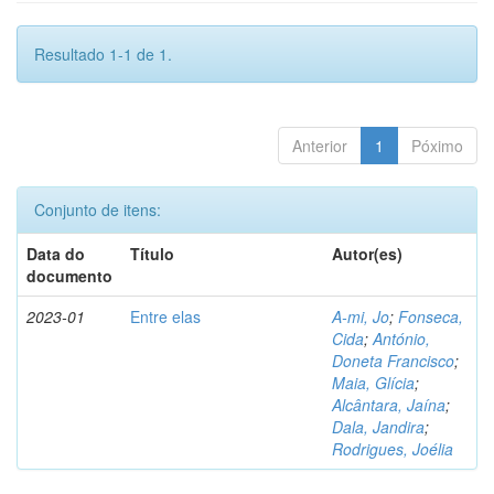
Resultado 1-1 de 1.
Anterior
1
Póximo
Conjunto de itens:
Data do
Título
Autor(es)
documento
2023-01
Entre elas
A-mi, Jo
;
Fonseca,
Cida
;
António,
Doneta Francisco
;
Maia, Glícia
;
Alcântara, Jaína
;
Dala, Jandira
;
Rodrigues, Joélia