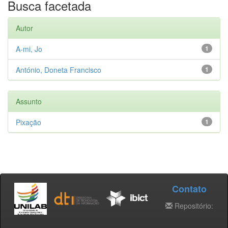
Busca facetada
Autor
A-mi, Jo
1
António, Doneta Francisco
1
Assunto
Pixação
1
Contato
Repositório: