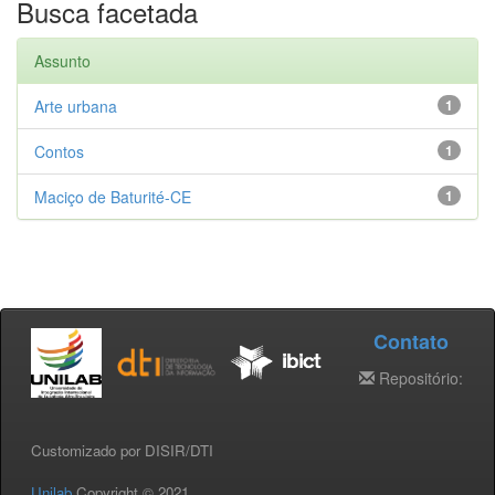
Busca facetada
Assunto
Arte urbana
1
Contos
1
Maciço de Baturité-CE
1
Contato
Repositório:
Customizado por DISIR/DTI
Unilab
Copyright © 2021