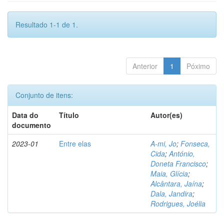
Resultado 1-1 de 1.
Anterior
1
Póximo
Conjunto de itens:
Data do
Título
Autor(es)
documento
2023-01
Entre elas
A-mi, Jo
;
Fonseca,
Cida
;
António,
Doneta Francisco
;
Maia, Glícia
;
Alcântara, Jaína
;
Dala, Jandira
;
Rodrigues, Joélia