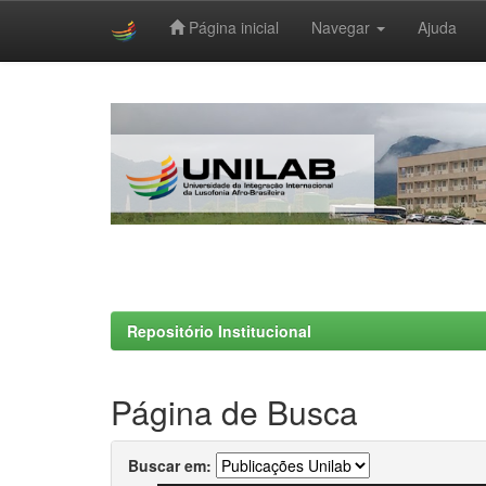
Página inicial
Navegar
Ajuda
Skip
navigation
Repositório Institucional
Página de Busca
Buscar em: