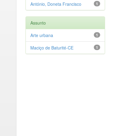
António, Doneta Francisco
1
Assunto
Arte urbana
1
Maciço de Baturité-CE
1