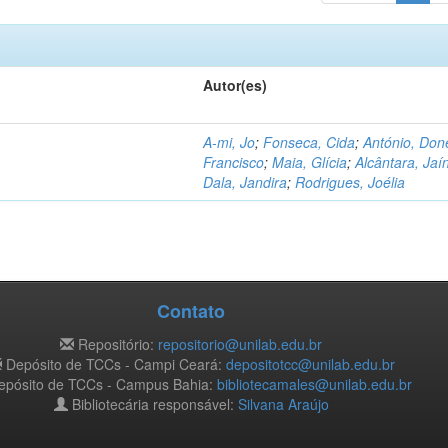
Autor(es)
A-mi, Jo
;
Fonseca, Cida
;
António, Don
Francisco
;
Maia, Glícia
;
Alcântara, Jaí
Dala, Jandira
;
Rodrigues, Joélia
Contato
Repositório:
repositorio@unilab.edu.br
Depósito de TCCs - Campi Ceará:
depositotcc@unilab.edu.br
pósito de TCCs - Campus Bahia:
bibliotecamales@unilab.edu.br
Bibliotecária responsável:
Silvana Araújo