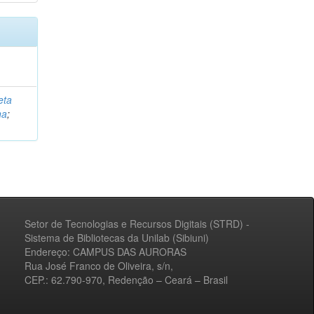
eta
na
;
Setor de Tecnologias e Recursos Digitais (STRD) -
Sistema de Bibliotecas da Unilab (Sibiuni)
Endereço: CAMPUS DAS AURORAS
Rua José Franco de Oliveira, s/n,
CEP.: 62.790-970, Redenção – Ceará – Brasil