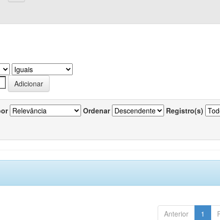
por
Ordenar
Registro(s)
Anterior
1