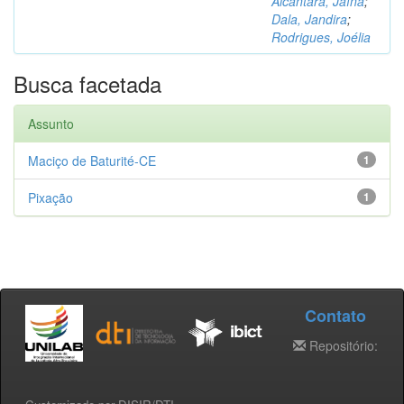
Alcântara, Jaína
;
Dala, Jandira
;
Rodrigues, Joélia
Busca facetada
Assunto
Maciço de Baturité-CE
1
Pixação
1
Contato
Repositório: