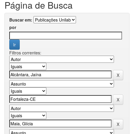
Página de Busca
Buscar em:
por
Filtros correntes: