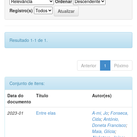
Ordenar
Registro(s)
Resultado 1-1 de 1.
Anterior
1
Póximo
Conjunto de itens:
Data do
Título
Autor(es)
documento
2023-01
Entre elas
A-mi, Jo
;
Fonseca,
Cida
;
António,
Doneta Francisco
;
Maia, Glícia
;