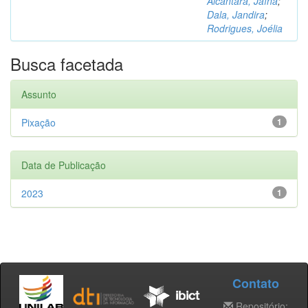
Alcântara, Jaína
;
Dala, Jandira
;
Rodrigues, Joélia
Busca facetada
Assunto
Pixação
1
Data de Publicação
2023
1
Contato
Repositório: