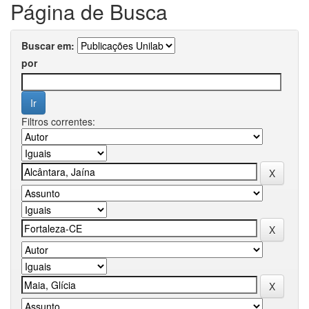
Página de Busca
Buscar em:
por
Filtros correntes: