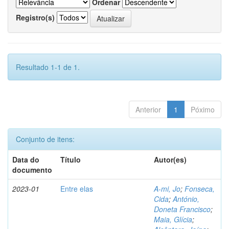
Ordenar
Registro(s)
Resultado 1-1 de 1.
Anterior
1
Póximo
Conjunto de itens:
Data do
Título
Autor(es)
documento
2023-01
Entre elas
A-mi, Jo
;
Fonseca,
Cida
;
António,
Doneta Francisco
;
Maia, Glícia
;