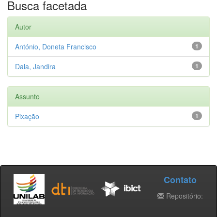
Busca facetada
Autor
António, Doneta Francisco
1
Dala, Jandira
1
Assunto
Pixação
1
Contato
Repositório: