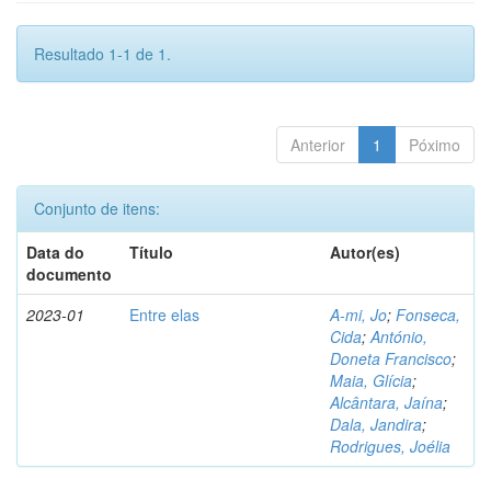
Resultado 1-1 de 1.
Anterior
1
Póximo
Conjunto de itens:
Data do
Título
Autor(es)
documento
2023-01
Entre elas
A-mi, Jo
;
Fonseca,
Cida
;
António,
Doneta Francisco
;
Maia, Glícia
;
Alcântara, Jaína
;
Dala, Jandira
;
Rodrigues, Joélia