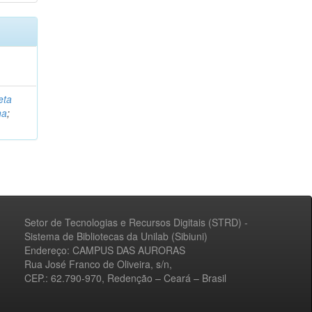
eta
na
;
Setor de Tecnologias e Recursos Digitais (STRD) -
Sistema de Bibliotecas da Unilab (Sibiuni)
Endereço: CAMPUS DAS AURORAS
Rua José Franco de Oliveira, s/n,
CEP.: 62.790-970, Redenção – Ceará – Brasil