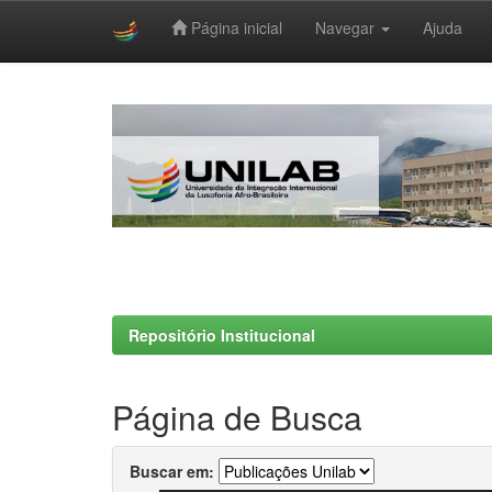
Página inicial
Navegar
Ajuda
Skip
navigation
Repositório Institucional
Página de Busca
Buscar em: