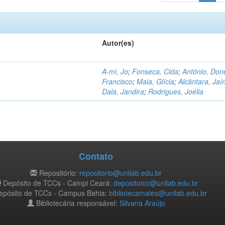
Autor(es)
A-mi, Jo
;
Fonseca, Cida
;
António, Don
Francisco
;
Maia, Glícia
;
Alcântara, Jaí
Dala, Jandira
;
Rodrigues, Joélia
Contato
Repositório:
repositorio@unilab.edu.br
Depósito de TCCs - Campi Ceará:
depositotcc@unilab.edu.br
pósito de TCCs - Campus Bahia:
bibliotecamales@unilab.edu.br
Bibliotecária responsável:
Silvana Araújo