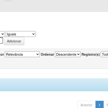
por
Ordenar
Registro(s)
Anterior
1