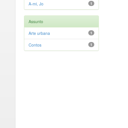
A-mi, Jo
1
Assunto
Arte urbana
1
Contos
1