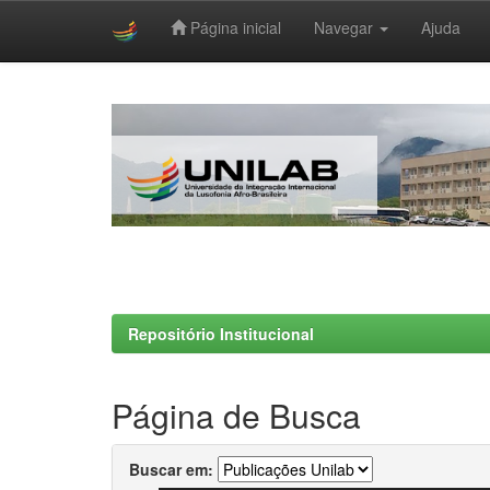
Página inicial
Navegar
Ajuda
Skip
navigation
Repositório Institucional
Página de Busca
Buscar em: