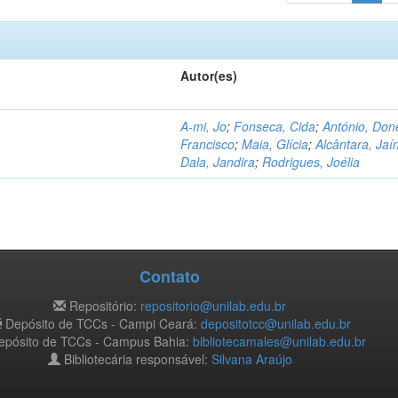
Autor(es)
A-mi, Jo
;
Fonseca, Cida
;
António, Don
Francisco
;
Maia, Glícia
;
Alcântara, Jaí
Dala, Jandira
;
Rodrigues, Joélia
Contato
Repositório:
repositorio@unilab.edu.br
Depósito de TCCs - Campi Ceará:
depositotcc@unilab.edu.br
pósito de TCCs - Campus Bahia:
bibliotecamales@unilab.edu.br
Bibliotecária responsável:
Silvana Araújo