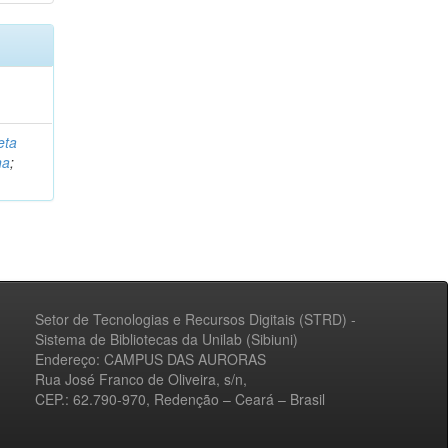
eta
na
;
Setor de Tecnologias e Recursos Digitais (STRD) -
Sistema de Bibliotecas da Unilab (Sibiuni)
Endereço: CAMPUS DAS AURORAS
Rua José Franco de Oliveira, s/n,
CEP.: 62.790-970, Redenção – Ceará – Brasil