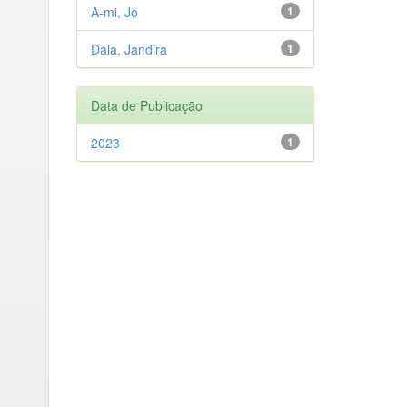
A-mi, Jo
1
Dala, Jandira
1
Data de Publicação
2023
1