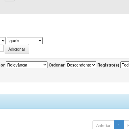
por
Ordenar
Registro(s)
Anterior
1