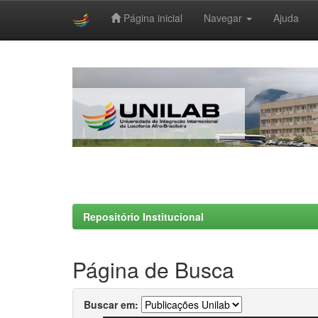
Página inicial
Navegar
Ajuda
Skip
navigation
Repositório Institucional
Página de Busca
Buscar em: