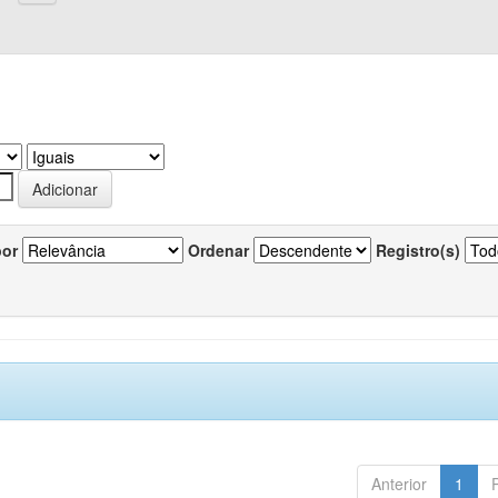
por
Ordenar
Registro(s)
Anterior
1