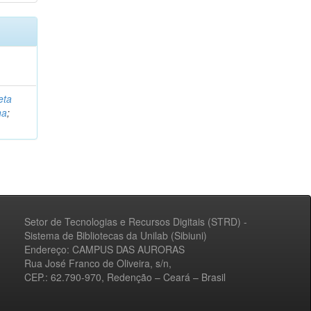
eta
na
;
Setor de Tecnologias e Recursos Digitais (STRD) -
Sistema de Bibliotecas da Unilab (Sibiuni)
Endereço: CAMPUS DAS AURORAS
Rua José Franco de Oliveira, s/n,
CEP.: 62.790-970, Redenção – Ceará – Brasil