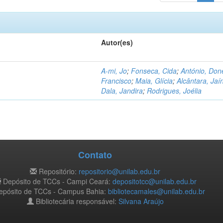
Autor(es)
A-mi, Jo
;
Fonseca, Cida
;
António, Don
Francisco
;
Maia, Glícia
;
Alcântara, Jaí
Dala, Jandira
;
Rodrigues, Joélia
Contato
Repositório:
repositorio@unilab.edu.br
Depósito de TCCs - Campi Ceará:
depositotcc@unilab.edu.br
pósito de TCCs - Campus Bahia:
bibliotecamales@unilab.edu.br
Bibliotecária responsável:
Silvana Araújo