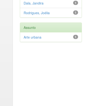
Dala, Jandira
1
Rodrigues, Joélia
1
Assunto
Arte urbana
1