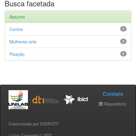
Busca facetada
Assunto
Contos
1
Mulheres-arte
1
Pixação
1
Contato
Repositório:
Customizado por DISIR/DTI
Unilab
Copyright © 2021