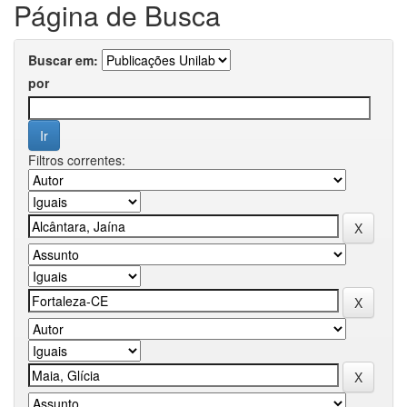
Página de Busca
Buscar em:
por
Filtros correntes: