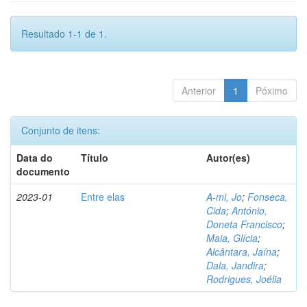
Resultado 1-1 de 1.
Anterior
1
Póximo
Conjunto de itens:
Data do
Título
Autor(es)
documento
2023-01
Entre elas
A-mi, Jo
;
Fonseca,
Cida
;
António,
Doneta Francisco
;
Maia, Glícia
;
Alcântara, Jaína
;
Dala, Jandira
;
Rodrigues, Joélia