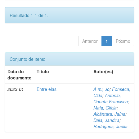
Resultado 1-1 de 1.
Anterior
1
Póximo
Conjunto de itens:
Data do
Título
Autor(es)
documento
2023-01
Entre elas
A-mi, Jo
;
Fonseca,
Cida
;
António,
Doneta Francisco
;
Maia, Glícia
;
Alcântara, Jaína
;
Dala, Jandira
;
Rodrigues, Joélia