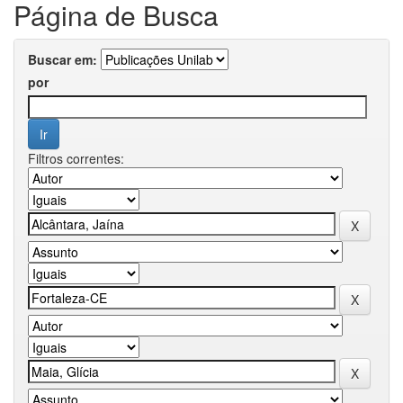
Página de Busca
Buscar em:
por
Filtros correntes: