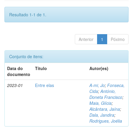
Resultado 1-1 de 1.
Anterior
1
Póximo
Conjunto de itens:
Data do
Título
Autor(es)
documento
2023-01
Entre elas
A-mi, Jo
;
Fonseca,
Cida
;
António,
Doneta Francisco
;
Maia, Glícia
;
Alcântara, Jaína
;
Dala, Jandira
;
Rodrigues, Joélia