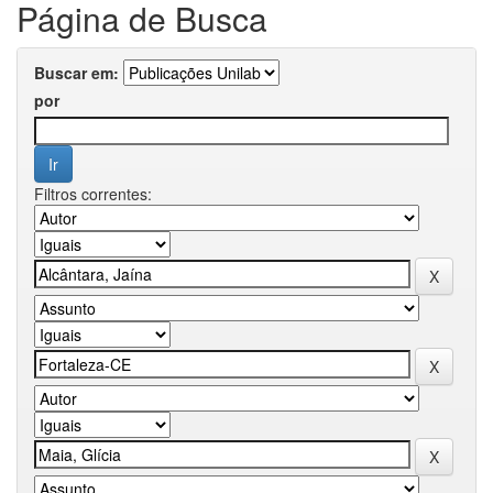
Página de Busca
Buscar em:
por
Filtros correntes: