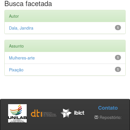
Busca facetada
Autor
Dala, Jandira
1
Assunto
Mulheres-arte
1
Pixação
1
Contato
Repositório: