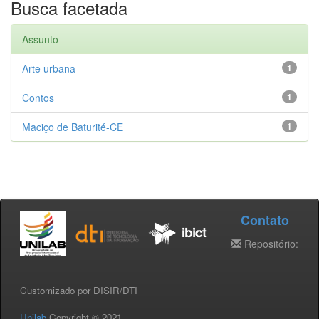
Busca facetada
Assunto
Arte urbana
1
Contos
1
Maciço de Baturité-CE
1
Contato
Repositório:
Customizado por DISIR/DTI
Unilab
Copyright © 2021