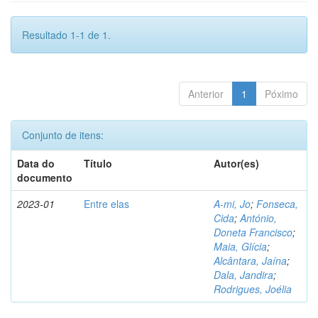
Resultado 1-1 de 1.
Anterior
1
Póximo
Conjunto de itens:
Data do
Título
Autor(es)
documento
2023-01
Entre elas
A-mi, Jo
;
Fonseca,
Cida
;
António,
Doneta Francisco
;
Maia, Glícia
;
Alcântara, Jaína
;
Dala, Jandira
;
Rodrigues, Joélia