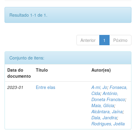
Resultado 1-1 de 1.
Anterior
1
Póximo
Conjunto de itens:
Data do
Título
Autor(es)
documento
2023-01
Entre elas
A-mi, Jo
;
Fonseca,
Cida
;
António,
Doneta Francisco
;
Maia, Glícia
;
Alcântara, Jaína
;
Dala, Jandira
;
Rodrigues, Joélia