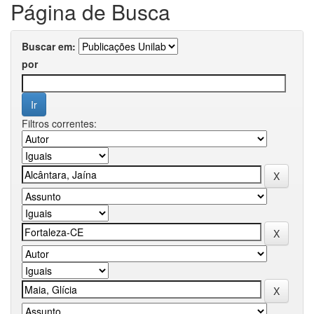
Página de Busca
Buscar em:
por
Filtros correntes: