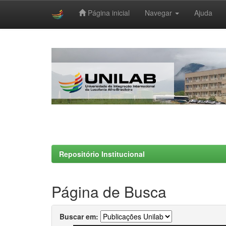
Página inicial
Navegar
Ajuda
Skip
navigation
Repositório Institucional
Página de Busca
Buscar em: