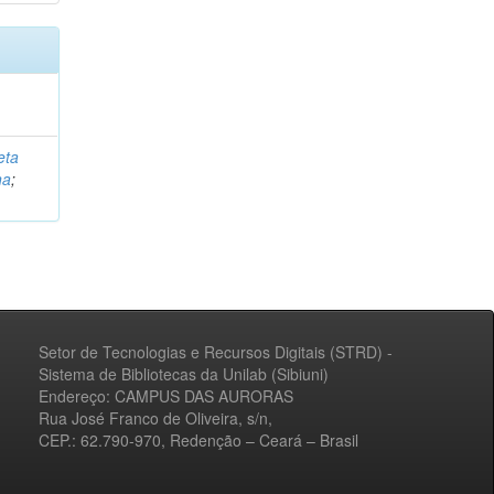
eta
na
;
Setor de Tecnologias e Recursos Digitais (STRD) -
Sistema de Bibliotecas da Unilab (Sibiuni)
Endereço: CAMPUS DAS AURORAS
Rua José Franco de Oliveira, s/n,
CEP.: 62.790-970, Redenção – Ceará – Brasil