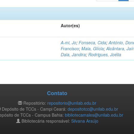
Autor(es)
A-mi, Jo
;
Fonseca, Cida
;
António, Don
Francisco
;
Maia, Glícia
;
Alcântara, Jaí
Dala, Jandira
;
Rodrigues, Joélia
Contato
Repositório:
repositorio@unilab.edu.br
Depósito de TCCs - Campi Ceará:
depositotcc@unilab.edu.br
pósito de TCCs - Campus Bahia:
bibliotecamales@unilab.edu.br
Bibliotecária responsável:
Silvana Araújo