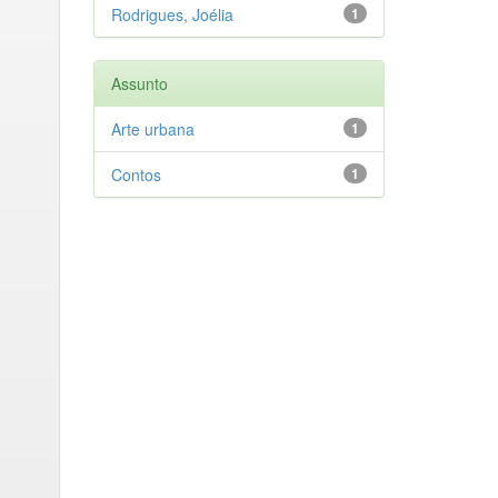
Rodrigues, Joélia
1
Assunto
Arte urbana
1
Contos
1