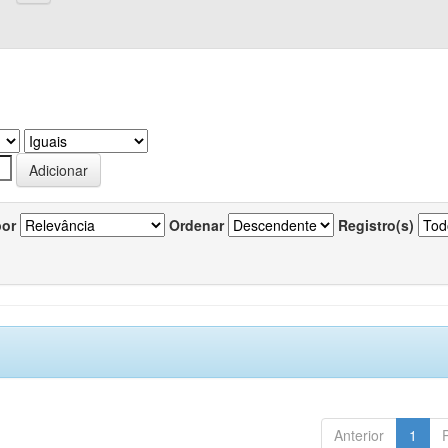
por
Ordenar
Registro(s)
Anterior
1